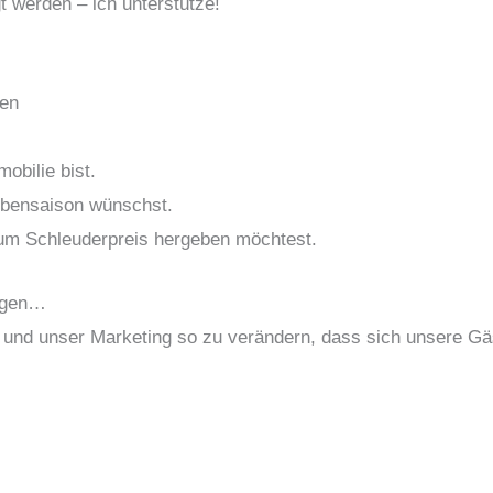
t werden – ich unterstütze!
ten
obilie bist.
ebensaison wünschst.
zum Schleuderpreis hergeben möchtest.
lagen…
 und unser Marketing so zu verändern, dass sich unsere Gä